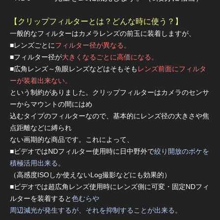
【クリップフィルターとは？どんな時に使う？】
一般的なフィルターはカメラレンズの前玉に装着しますが、
■レンズごとに
フィルター径が異なる。
■フィルター径が
大きくなるごとに高価になる。
■広角レンズ～魚眼レンズなどはそもそも
レンズ前面にフィルタ
ーが装着出来ない。
という制約がありました。クリップフィルターはカメラのセンサ
ーからマウントの間にはめ
込むタイプのフィルターなので、基本的にレンズ径の大きさや焦
点距離などに縛られ
ない画期的な商品です。これによって、
■ビデオではNDフィルター使用時に日中野外で
絞り開放のボケを
積極活用出来る。
（高感度ISOしか使えないLog撮影などにも効果的）
■ビデオでは超広角レンズ使用時にレンズ側に可変・固定NDフィ
ルターを装着すると
色むらや
周辺減光が発生するが、それを抑制することが出来る。