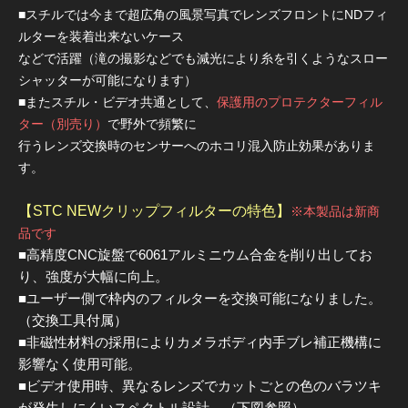
■スチルでは今まで超広角の風景写真でレンズフロントにNDフィ
ルターを装着出来ないケース
などで活躍（滝の撮影などでも減光により糸を引くようなスロー
シャッターが可能になります）
■またスチル・ビデオ共通として、
保護用のプロテクターフィル
ター（別売り）
で野外で頻繁に
行うレンズ交換時のセンサーへのホコリ混入防止効果がありま
す。
【STC NEWクリップフィルターの特色】
※本製品は新商
品です
■高精度CNC旋盤で6061アルミニウム合金を削り出してお
り、強度が大幅に向上。
■ユーザー側で枠内のフィルターを交換可能になりました。
（交換工具付属）
■非磁性材料の採用によりカメラボディ内手ブレ補正機構に
影響なく使用可能。
■ビデオ使用時、異なるレンズでカットごとの色のバラツキ
が発生しにくいスペクトル設計。（下図参照）