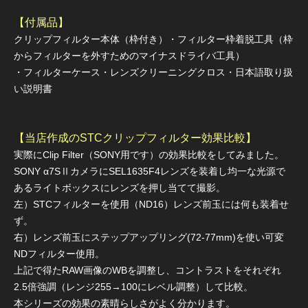
【付属品】
クリップフィルター本体（枠付き）・フィルター枠着脱工具（枠
からフィルターを外すためのマイナスドライバ工具）
・フィルターケース・レンズクリーニングクロス・日本語取り扱
い説明書
【当店作成のSTCクリップフィルター効果比較】
実際にClip Filter（SONY用です）の効果比較をしてみました。
SONY α7SⅡカメラにSEL1635F4レンズを装着し均一な光源で
あるライトボックスにレンズを押し当てて撮影。
左）STCフィルターを使用（ND16）レンズ前玉には何も装着せ
ず。
右）レンズ前玉にステップアップリング(72-77mm)を使い可変
NDフィルター使用。
上記で得たRAW画像のWBを調整し、コントラストをそれぞれ
2.5倍強調（レンジ255→100にレベル調整）して比較。
本シリーズの効果の素晴らしさがよく分かります。