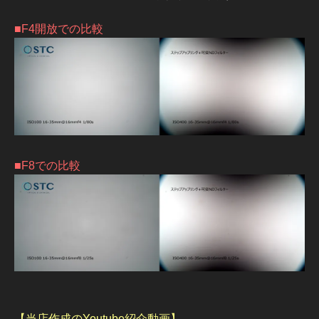
■F4開放での比較
■F8での比較
【当店作成のYoutube紹介動画】