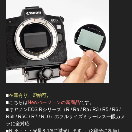
■
在庫有り、即納可。
■こちらは
Newバージョンの新商品
です。
■キヤノンEOS Rシリーズ（R / Ra / Rp / R3 / R5 / R6 /
R6II / R5C / R7 / R10）のフルサイズミラーレス一眼カメ
ラに全対応
■ND8・・・光量を1/8に減光します。（3段分に相当）