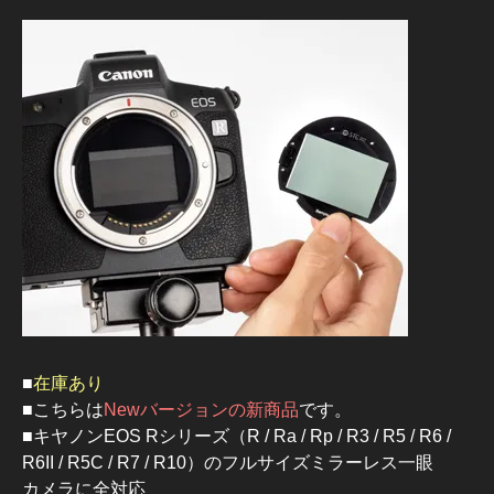
■
在庫あり
■こちらは
Newバージョンの新商品
です。
■キヤノンEOS Rシリーズ（R / Ra / Rp / R3 / R5 / R6 /
R6II / R5C / R7 / R10）のフルサイズミラーレス一眼
カメラに全対応