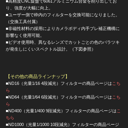
■高精度CNC旋盤で6061アルミニウム合金を削り出してお
り、強度が大幅に向上。
■ユーザー側で枠内のフィルターを交換可能になりました。
（交換工具付属）
■非磁性材料の採用によりカメラボディ内手ブレ補正機構に
影響なく使用可能。
■ビデオ使用時、異なるレンズでカットごとの色のバラツキ
が発生しにくいスペクトル設計。（下図参照）
【その他の商品ラインナップ】
■ND16（光量1/16 4段減光）フィルターの商品ページは
こち
ら
■ND64（光量1/64 6段減光）フィルターの商品ページは
こち
ら
■ND400（光量1/400 9段減光）フィルターの商品ページは
こ
ちら
■ND1000（光量1/1000 10段減光）フィルターの商品ページ