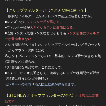
【クリップフィルターとは？どんな時に使う？】
一般的なフィルターはカメラレンズの前玉に装着しますが、
■レンズごとに
フィルター径が異なる。
■フィルター径が
大きくなるごとに高価になる。
■広角レンズ～魚眼レンズなどはそもそも
レンズ前面にフィルタ
ーが装着出来ない。
という制約がありました。クリップフィルターはカメラのセンサ
ーからマウントの間にはめ
込むタイプのフィルターなので、基本的にレンズ径の大きさや焦
点距離などに縛られ
ない画期的な商品です。これによって、
■スチル・ビデオ共通として、装着するレンズの種類問わず野外
で頻繁に行うレンズ交換時の
センサーへのホコリ混入防止効果が得られます。
【STC NEWクリップフィルターの特色】
※本製品は新商
品です