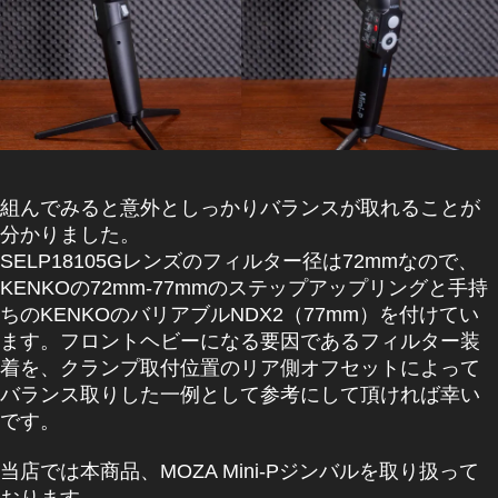
組んでみると意外としっかりバランスが取れることが
分かりました。
SELP18105Gレンズのフィルター径は72mmなので、
KENKOの72mm-77mmのステップアップリング
と手持
ちのKENKOのバリアブルNDX2（77mm）を付けてい
ます。フロントヘビーになる要因であるフィルター装
着を、クランプ取付位置のリア側オフセットによって
バランス取りした一例として参考にして頂ければ幸い
です。
当店では本商品、MOZA Mini-Pジンバルを取り扱って
おります。