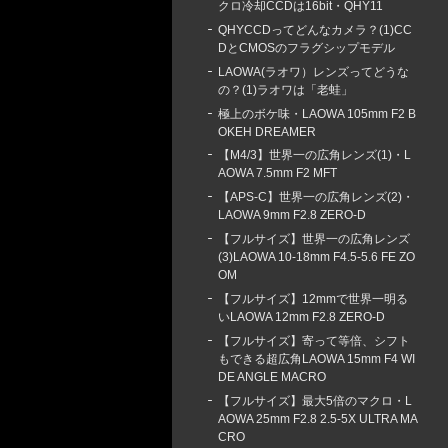
クロ冷却CCDは16bit・QHY11
QHYCCDってどんなカメラ？(1)CC
DとCMOSのフラグシップモデル
LAOWA(ラオワ）レンズってどうな
の？(1)ラオワは「老蛙」
極上のボケ味・LAOWA 105mm F2 B
OKEH DREAMER
【M4/3】世界一の広角レンズ(1)・L
AOWA 7.5mm F2 MFT
【APS-C】世界一の広角レンズ(2)・
LAOWA 9mm F2.8 ZERO-D
【フルサイズ】世界一の広角レンズ
(3)LAOWA 10-18mm F4.5-5.6 FE ZO
OM
【フルサイズ】12mmで世界一明る
いLAOWA 12mm F2.8 ZERO-D
【フルサイズ】寄って等倍、シフト
もできる超広角LAOWA 15mm F4 WI
DE ANGLE MACRO
【フルサイズ】最大5倍のマクロ・L
AOWA 25mm F2.8 2.5-5X ULTRA MA
CRO