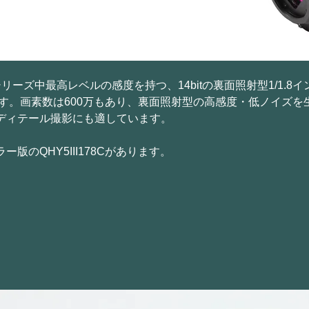
IIシリーズ中最高レベルの感度を持つ、14bitの裏面照射型1/1.
C/Mです。画素数は600万もあり、裏面照射型の高感度・低ノイ
ディテール撮影にも適しています。
ラー版のQHY5III178Cがあります。