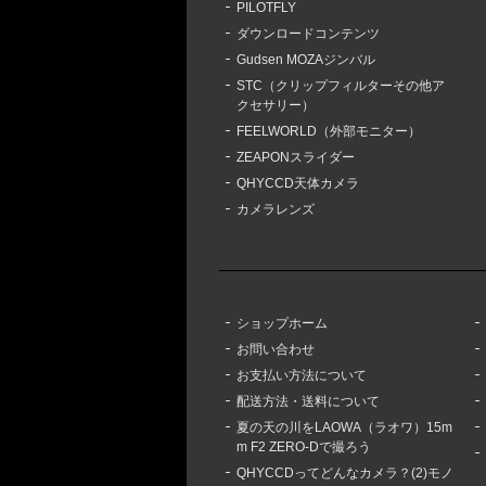
PILOTFLY
ダウンロードコンテンツ
Gudsen MOZAジンバル
STC（クリップフィルターその他ア
クセサリー）
FEELWORLD（外部モニター）
ZEAPONスライダー
QHYCCD天体カメラ
カメラレンズ
ショップホーム
お問い合わせ
お支払い方法について
配送方法・送料について
夏の天の川をLAOWA（ラオワ）15m
m F2 ZERO-Dで撮ろう
QHYCCDってどんなカメラ？(2)モノ