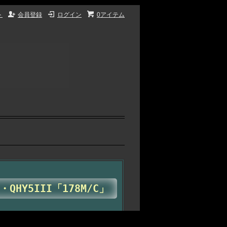
ト
会員登録
ログイン
0アイテム
HY5III「178M/C」