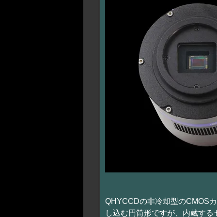
QHYCCDの非冷却型のCMOSカ
し込む円筒形ですが、内蔵する