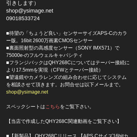
引きします）
shop@ysimage.net
09018533724
■待望の「ちょうど良い」センサーサイズAPS-Cのカラ
ー版。16bit 2600万画素CMOSセンサー
■裏面照射型の高感度センサー（SONY IMX571）で
75000e-のフルウェルキャパシティ
■フランジバックはQHY268Cについてはテーパー接続に
より17.5mmを実現（CFWとテーパー接続）
■望遠鏡やカメラレンズの組み合わせに応じてシステム
を相談させて頂きます。お問合せは以下メールまで。
shop@ysimage.net
スペックシートは
こちら
をご覧下さい。
【当店で作成したQHY268C関連動画をご覧下さい】
■【新製品】 QHY268Cリリース 【APS Cサイズ16bitカ