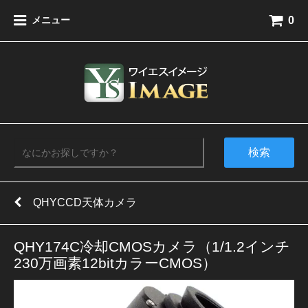
0
メニュー
検索
QHYCCD天体カメラ
QHY174C冷却CMOSカメラ（1/1.2インチ
230万画素12bitカラーCMOS）