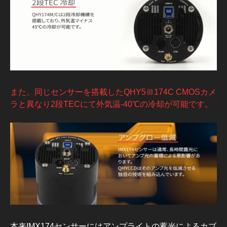
また、同じセンサーを搭載したQHY5Ⅲ174C CMOSカメ
ラと異なり2段TECにて外気温-40℃の冷却が可能です。
本来IMX174センサーにはアンプライトの蓄光によるカブ