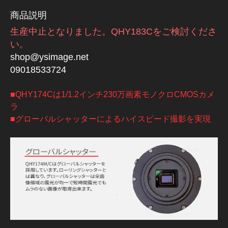
商品説明
生産中止となりました。QHY183Cをご検討くださ
い。
shop@ysimage.net
09018533724
■QHY174Cは1/1.2インチ230万画素モノクロCMOSカメ
ラ
■グローバルシャッターによるハイスピード撮影を実現